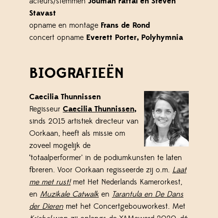
acteurs/stemmen
Jouman Fattal en Steven
Stavast
opname en montage
Frans de Rond
concert opname
Everett Porter, Polyhymnia
BIOGRAFIEËN
Caecilia Thunnissen
Regisseur
Caecilia Thunnissen
,
sinds 2015 artistiek directeur van
Oorkaan, heeft als missie om
zoveel mogelijk de
‘totaalperformer’ in de podiumkunsten te laten
floreren. Voor Oorkaan regisseerde zij o.m.
Laat
me met rust!
met Het Nederlands Kamerorkest,
en
Muzikale Catwalk
en
Tarantula en De Dans
der Dieren
met het Concertgebouworkest. Met