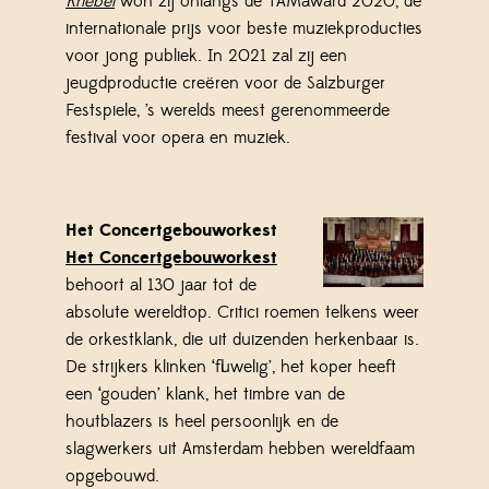
Kriebel
won zij onlangs de YAMaward 2020, dé
internationale prijs voor beste muziekproducties
voor jong publiek. In 2021 zal zij een
jeugdproductie creëren voor de Salzburger
Festspiele, ’s werelds meest gerenommeerde
festival voor opera en muziek.
Het Concertgebouworkest
Het Concertgebouworkest
behoort al 130 jaar tot de
absolute wereldtop. Critici roemen telkens weer
de orkestklank, die uit duizenden herkenbaar is.
De strijkers klinken ‘fluwelig’, het koper heeft
een ‘gouden’ klank, het timbre van de
houtblazers is heel persoonlijk en de
slagwerkers uit Amsterdam hebben wereldfaam
opgebouwd.