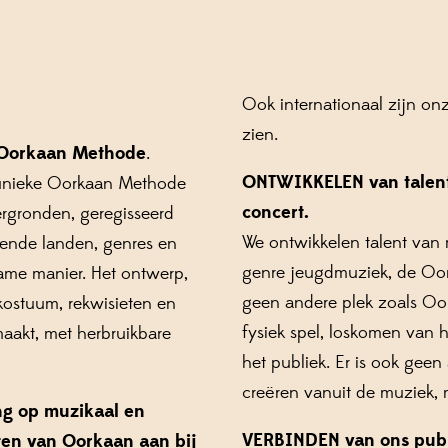
Ook internationaal zijn on
zien.
e Oorkaan Methode
.
ONTWIKKELEN van talent,
 unieke Oorkaan Methode
concert.
ergronden, geregisseerd
We ontwikkelen talent van 
llende landen, genres en
genre jeugdmuziek, de Oork
ame manier. Het ontwerp,
geen andere plek zoals Oork
kostuum, rekwisieten en
fysiek spel, loskomen van 
aakt, met herbruikbare
het publiek. Er is ook geen
creëren vanuit de muziek, me
ng op muzikaal en
VERBINDEN van ons publ
rten van Oorkaan aan bij