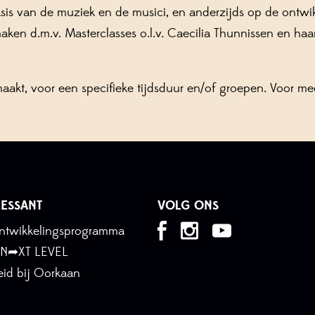
sis van de muziek en de musici, en anderzijds op de ontwik
n d.m.v. Masterclasses o.l.v. Caecilia Thunnissen en haar 
t, voor een specifieke tijdsduur en/of groepen. Voor meer
ESSANT
VOLG ONS
tontwikkelingsprogramma
 N➦XT LEVEL
id bij Oorkaan