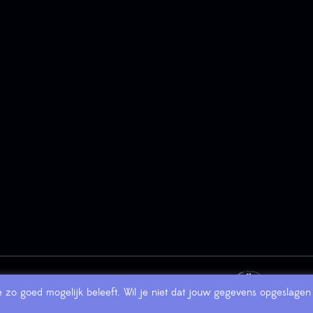
e zo goed mogelijk beleeft. Wil je niet dat jouw gegevens opgeslagen