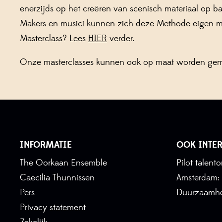
enerzijds op het creëren van scenisch materiaal op ba
Makers en musici kunnen zich deze Methode eigen make
Masterclass? Lees
HIER
verder.
Onze masterclasses kunnen ook op maat worden gemaak
INFORMATIE
OOK INTER
The Oorkaan Ensemble
Pilot talen
Caecilia Thunnissen
Amsterdam:
Pers
Duurzaamhe
Privacy statement