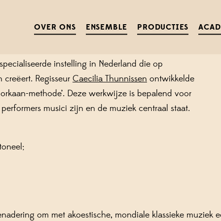
OVER ONS
ENSEMBLE
PRODUCTIES
ACA
pecialiseerde instelling in Nederland die op
 creëert. Regisseur
Caecilia Thunnissen
ontwikkelde
de Oorkaan-methode’. Deze werkwijze is bepalend voor
 performers musici zijn en de muziek centraal staat.
toneel;
nadering om met akoestische, mondiale klassieke muziek ee