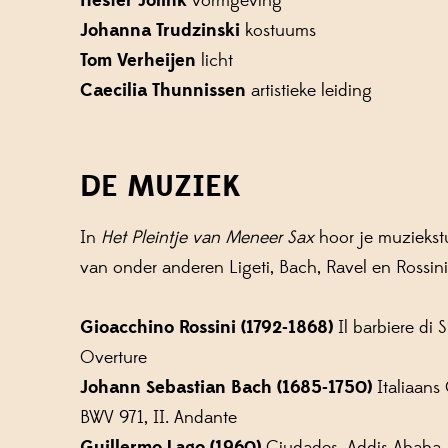
Hester Jolink
vormgeving
Johanna Trudzinski
kostuums
Tom Verheijen
licht
Caecilia Thunnissen
artistieke leiding
DE MUZIEK
In
Het Pleintje van Meneer Sax
hoor je muziekst
van onder anderen Ligeti, Bach, Ravel en Rossini
Gioacchino Rossini (1792-1868)
Il barbiere di Si
Overture
Johann Sebastian Bach (1685-1750)
Italiaans
BWV 971, II. Andante
Guillermo Lago (1960)
Ciudades, Addis Ababa