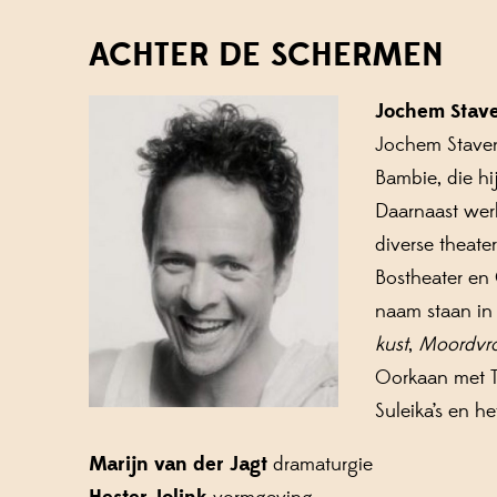
ACHTER DE SCHERMEN
Jochem Stave
Jochem Stavenu
Bambie, die hi
Daarnaast werk
diverse theate
Bostheater en 
naam staan in 
kust
,
Moordvr
Oorkaan met Tr
Suleika’s en h
Marijn van der Jagt
dramaturgie