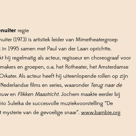
nuiter
regie
iter (1973) is artistiek leider van Mimetheatergroep
j in 1995 samen met Paul van der Laan oprichtte.
t hij regelmatig als acteur, regisseur en choreograaf voor
rmakers en groepen, o.a. het Rotheater, het Amsterdamse
Orkater. Als acteur heeft hij uiteenlopende rollen op zijn
Nederlandse films en series, waaronder
Terug naar de
ouw
en
Flikken Maastricht
. Jochem maakte eerder bij
io Suleika de succesvolle muziekvoorstelling “De
et mysterie van de gevoelige snaar”.
www.bambie.org