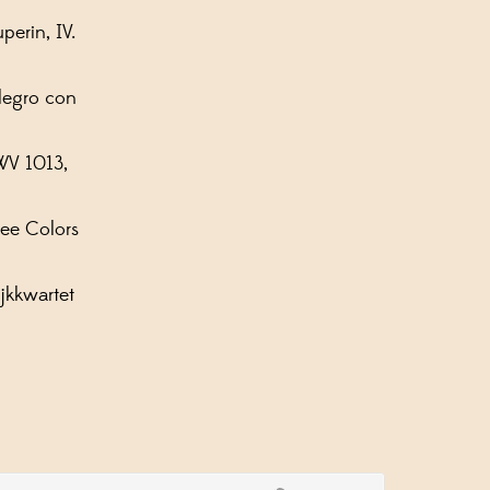
erin, IV.
llegro con
BWV 1013,
ree Colors
ijkkwartet