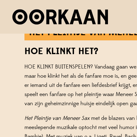
HET PLEINTJE VAN MENE
HOE KLINKT HET?
HOE KLINKT BUITENSPELEN? Vandaag gaan we marc
maar hoe klinkt het als de fanfare moe is, en ge
er iemand uit de fanfare een liefdesbrief krijgt, 
speelt een fanfare op het pleintje waar Meneer S
van zijn geheimzinnige huisje eindelijk open gaa
Het Pleintje van Meneer Sax
met de blazers van 
meeslepende muzikale optocht met veel humor i
Bambie). Met muziek van o.a. Ligeti, Ravel, Bach