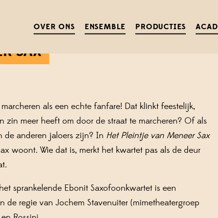
OVER ONS
ENSEMBLE
PRODUCTIES
ACA
ER SAX
heren als een echte fanfare! Dat klinkt feestelijk,
en zin meer heeft om door de straat te marcheren? Of als
en de anderen jaloers zijn? In
Het Pleintje van Meneer Sax
ax woont. Wie dat is, merkt het kwartet pas als de deur
t.
het sprankelende Ebonit Saxofoonkwartet is een
n de regie van Jochem Stavenuiter (mimetheatergroep
 en Rossini.