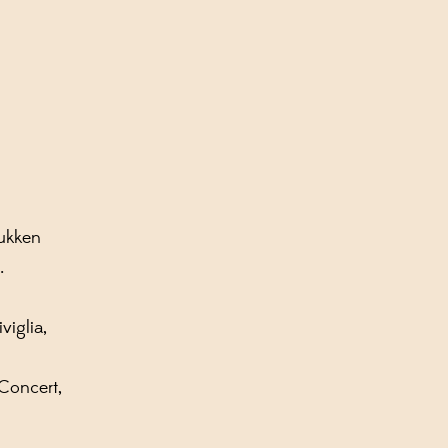
ukken
.
viglia,
 Concert,