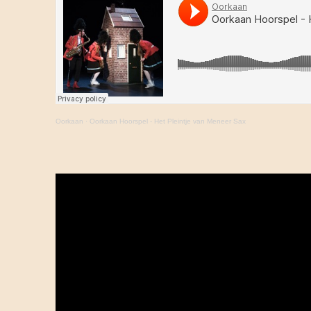
Oorkaan
·
Oorkaan Hoorspel - Het Pleintje van Meneer Sax