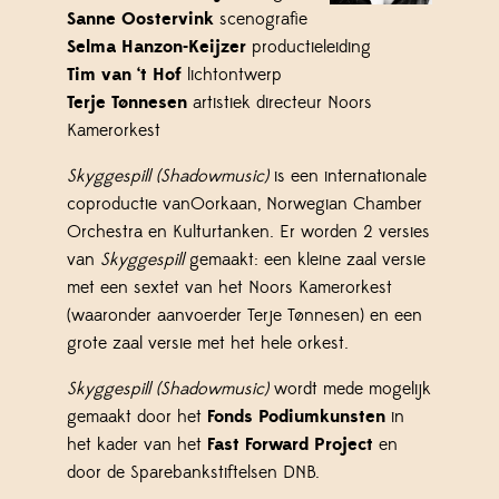
Sanne Oostervink
scenografie
Selma Hanzon-Keijzer
productieleiding
Tim van ‘t Hof
lichtontwerp
Terje Tønnesen
artistiek directeur Noors
Kamerorkest
Skyggespill (Shadowmusic)
is een internationale
coproductie vanOorkaan, Norwegian Chamber
Orchestra en Kulturtanken. Er worden 2 versies
van
Skyggespill
gemaakt: een kleine zaal versie
met een sextet van het Noors Kamerorkest
(waaronder aanvoerder Terje Tønnesen) en een
grote zaal versie met het hele orkest.
Skyggespill (Shadowmusic)
wordt mede mogelijk
gemaakt door het
Fonds Podiumkunsten
in
het kader van het
Fast Forward Project
en
door de Sparebankstiftelsen DNB.