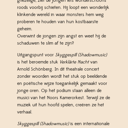
griezelige, ziet de jongen iets wonderschoons
roods voorbij schieten. Hij loopt een wonderlijk
klinkende wereld in waar monsters hem weg
proberen te houden van hun kostbaarste
geheim.
Overwint de jongen zijn angst en weet hij de
schaduwen te slim af te zijn?
Uitgangspunt voor
Skyggespill (Shadowmusic)
is het beroemde stuk
Verklärte Nacht
van
Arnold Schönberg. In dit theatrale concert
zonder woorden wordt het stuk op beeldende
en poëtische wijze toegankelijk gemaakt voor
jonge oren. Op het podium staan alleen de
musici van het Noors Kamerorkest. Terwijl ze de
muziek uit hun hoofd spelen, creëren ze het
verhaal.
Skyggespill (Shadowmusic)
is een internationale