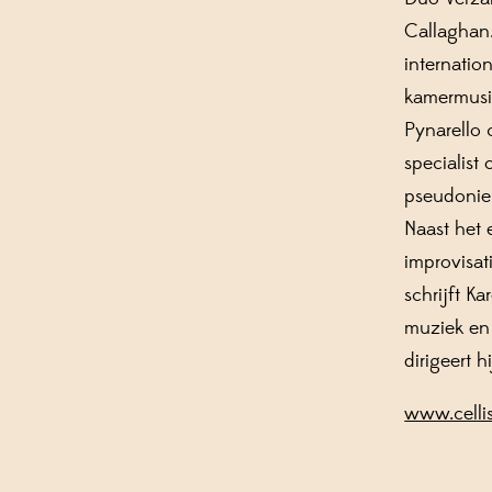
Callaghan.
internation
kamermusicu
Pynarello 
specialist 
pseudonie
Naast het
improvisat
schrijft Ka
muziek en
dirigeert h
www.cellis