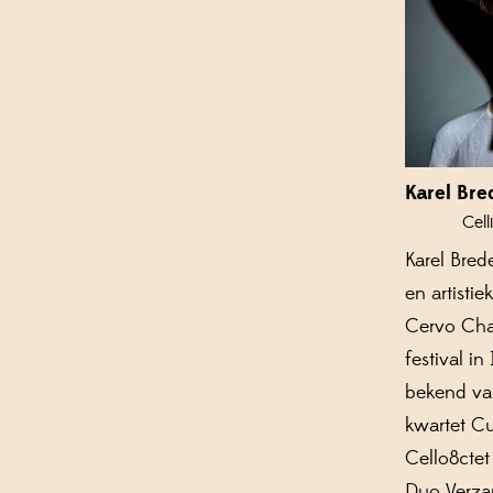
Karel Bre
Cell
Karel Bred
en artistie
Cervo Ch
festival in
bekend va
kwartet Cu
Cello8cte
Duo Verza