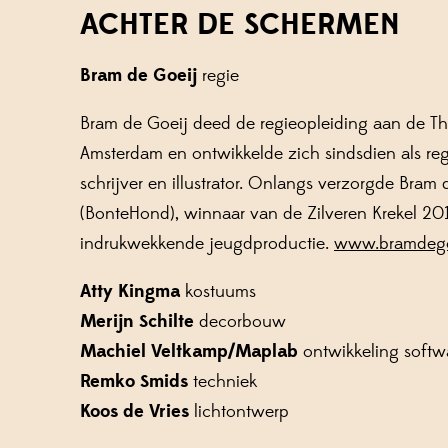
ACHTER DE SCHERMEN
Bram de Goeij
regie
Bram de Goeij deed de regieopleiding aan de Th
Amsterdam en ontwikkelde zich sindsdien als regi
schrijver en illustrator. Onlangs verzorgde Bram
(BonteHond), winnaar van de Zilveren Krekel 20
indrukwekkende jeugdproductie.
www.bramdego
Atty Kingma
kostuums
Merijn Schilte
decorbouw
Machiel Veltkamp/Maplab
ontwikkeling softw
Remko Smids
techniek
Koos de Vries
lichtontwerp