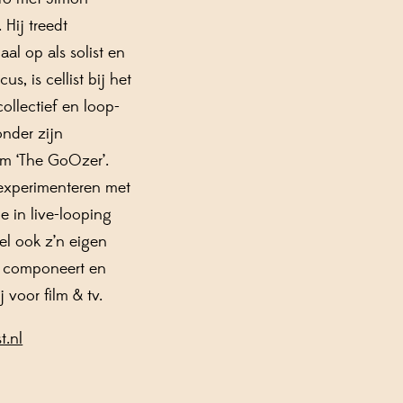
 Hij treedt
aal op als solist en
s, is cellist bij het
collectief en loop-
onder zijn
m ‘The GoOzer’.
 experimenteren met
ie in live-looping
rel ook z’n eigen
 componeert en
ij voor film & tv.
t.nl