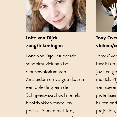
Lotte van Dijck -
Tony Ove
zang/tekeningen
violone/c
Lotte van Dijck
studeerde
Tony
Over
schoolmuziek aan het
bassist en
Conservatorium van
jazz en g
Amsterdam en volgde daarna
muziek. Zi
een opleiding aan de
van spele
Schrijversvakschool met als
grote faam
hoofdvakken toneel en
buitenland.
poëzie. Samen met Tony
projecten,