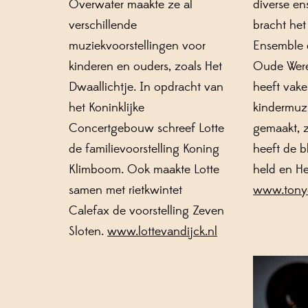
Overwater
maakte ze al
diverse e
verschillende
bracht
h
e
muziekvoorstellingen voor
Ensemble 
kinderen en ouders, zoals
Het
Oude Were
Dwaallichtje
. In opdracht van
heeft vake
het Koninklijke
kindermuzi
Concertgebouw
schreef Lotte
gemaakt, 
de
familie
voorstelling
Koning
heeft de b
Klimboo
m.
Ook
maakte Lotte
held
en
He
samen met rietkwintet
www.tony
Calefax
de voorstelling
Zeven
Sloten
.
www.lottevandijck.nl