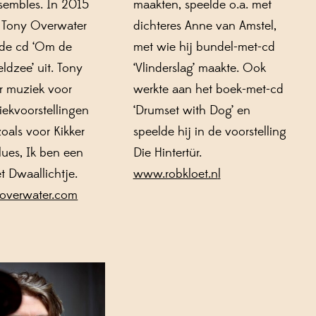
nsembles.
In 2015
maakten, speelde o.a. met
t Tony
Overwater
dichteres Anne van Amstel,
de cd ‘Om de
met wie hij bundel-met-cd
ldzee’ uit.
Tony
‘Vlinderslag’ maakte.
Ook
r muziek voor
werkte aan het boek-met-cd
ekvoorstellingen
‘
Drumset
with
Dog’ en
zoals
voor
Kikker
speelde hij in de
voorstelling
lues
,
Ik
ben een
Die
Hintertür
.
t Dwaallichtje
.
www.robkloet.n
l
overwater.com