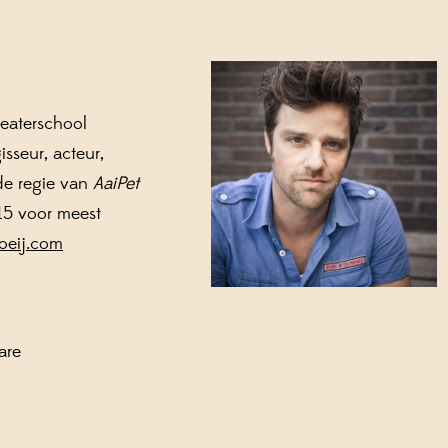
eaterschool
sseur, acteur,
 de regie van
AaiPet
15 voor meest
eij.com
are