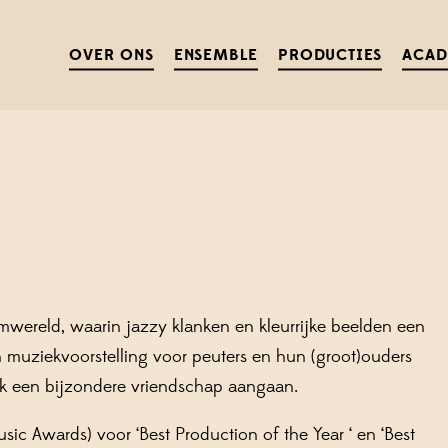
OVER ONS
ENSEMBLE
PRODUCTIES
ACA
ereld, waarin jazzy klanken en kleurrijke beelden een
 muziekvoorstelling voor peuters en hun (groot)ouders
iek een bijzondere vriendschap aangaan.
usic Awards)
voor
‘Best Production of the Year ‘
en
‘Best