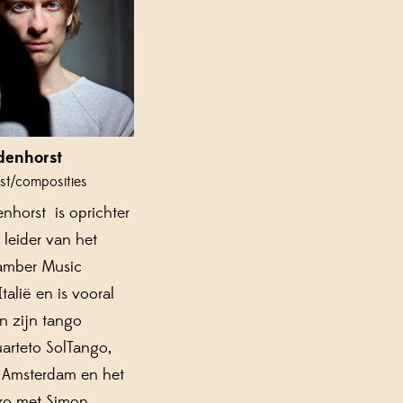
denhorst
ist/composities
enhorst is oprichter
k leider van het
amber Music
 Italië en is vooral
n zijn tango
arteto SolTango,
t Amsterdam en het
ro met Simon