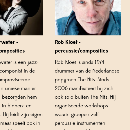
rwater -
Rob Kloet -
omposities
percussie/composities
water
is een
jazz-
Rob Kloet
is sinds 1974
 componist in de
drummer van de Nederlandse
eïmproviseerde
popgroep The
Nits
. Sinds
jn unieke manier
2006 manifesteert hij zich
n bezorgden hem
ook solo buiten The
Nits
. Hij
 in binnen- en
organiseerde workshops
 Hij leidt zijn eigen
waarin groepen zelf
 maar speelt ook in
percussie-instrumenten