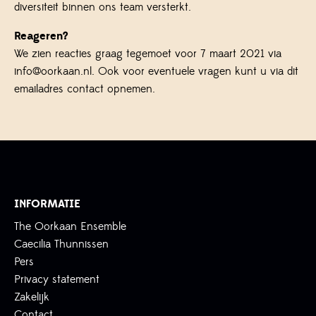
diversiteit binnen ons team versterkt.
Reageren?
We zien reacties graag tegemoet voor 7 maart 2021 via
info@oorkaan.nl. Ook voor eventuele vragen kunt u via dit
emailadres contact opnemen.
INFORMATIE
The Oorkaan Ensemble
Caecilia Thunnissen
Pers
Privacy statement
Zakelijk
Contact