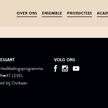
MUZIEK NAAR EEN JONG PUBLIE
OVER ONS
ENSEMBLE
PRODUCTIES
ACA
witteman-podcast.xml
of via jouw favoriete podcast-app zo
ESSANT
VOLG ONS
tontwikkelingsprogramma
 N➦XT LEVEL
id bij Oorkaan