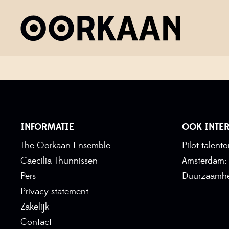
HOE BRENG JE KLASSIEKE 
?Te beluisteren via
www.podcast.npo.nl/feed/podium-
INFORMATIE
OOK INTER
The Oorkaan Ensemble
Pilot talen
Caecilia Thunnissen
Amsterdam:
Pers
Duurzaamhe
Privacy statement
Zakelijk
Contact