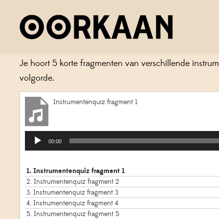
MEGA MOEILIJKE MUZIKAL
Welkom bij de mega moeilijke muzikale zoektocht! W
Je hoort 5 korte fragmenten van verschillende instru
volgorde.
Instrumentenquiz fragment 1
Audiospeler
00:00
1.
Instrumentenquiz fragment 1
2.
Instrumentenquiz fragment 2
3.
Instrumentenquiz fragment 3
4.
Instrumentenquiz fragment 4
5.
Instrumentenquiz fragment 5