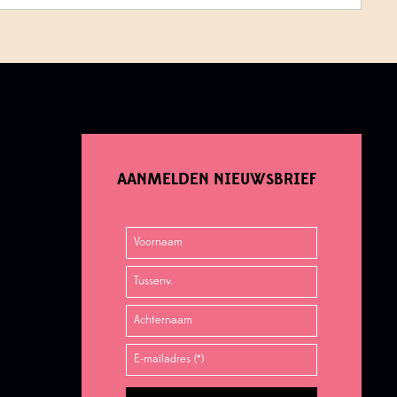
te
verlagen.
AANMELDEN NIEUWSBRIEF