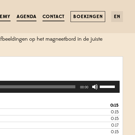
UIZ
DEMY
AGENDA
CONTACT
BOEKINGEN
EN
 afbeeldingen op het magneetbord in de juiste
Gebruik
00:00
Omhoog/Omlaag
pijltoetsen
om
0:15
het
0:15
volume
0:15
te
0:17
verhogen
0:15
of