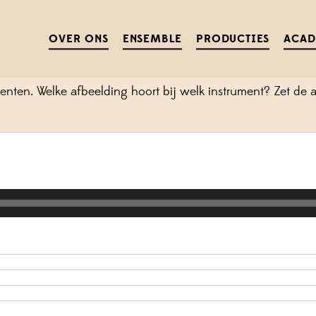
E ZOEKTOCHT: INSTRUMENTENQ
OVER ONS
ENSEMBLE
PRODUCTIES
ACA
e beginnen met de instrumentenquiz.
menten. Welke afbeelding hoort bij welk instrument? Zet de