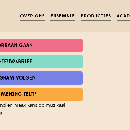
ENT.
OVER ONS
ENSEMBLE
PRODUCTIES
ACA
OORKAAN GAAN
NIEUWSBRIEF
TAGRAM VOLGEN
 MENING TELT!*
vond en maak kans op muzikaal
!