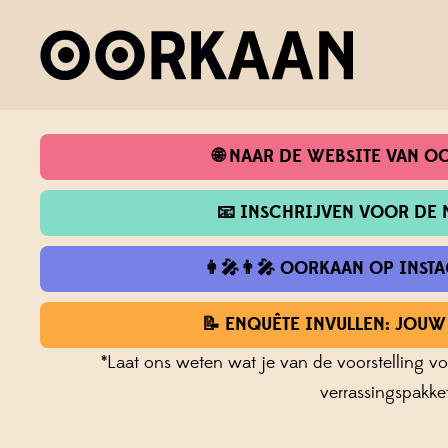
HI! WAT LEUK DAT JE HIER B
WAT WIL JE GRAAG DOEN?
🌐 NAAR DE WEBSITE VAN 
📧 INSCHRIJVEN VOOR DE 
👩‍🎤👨‍🎤 OORKAAN OP INS
📝 ENQUÊTE INVULLEN: JOUW
*Laat ons weten wat je van de voorstelling 
verrassingspakket